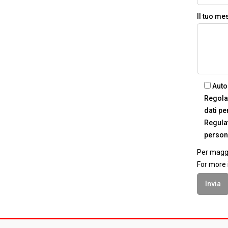
Il tuo m
Auto
Regola
dati pe
Regulat
person
Per maggi
For more 