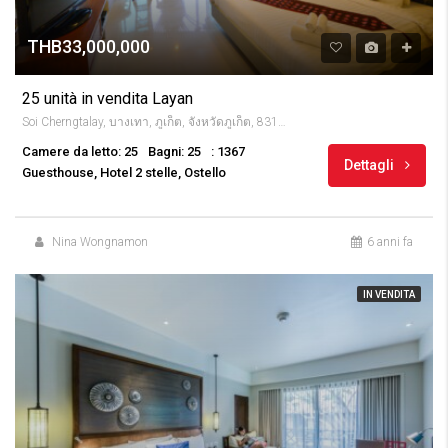
THB33,000,000
25 unità in vendita Layan
Soi Cherngtalay, บางเทา, ภูเก็ต, จังหวัดภูเก็ต, 83110, Thailandia
Camere da letto: 25
Bagni: 25
: 1367
Dettagli
Guesthouse, Hotel 2 stelle, Ostello
Nina Wongnamon
6 anni fa
IN VENDITA