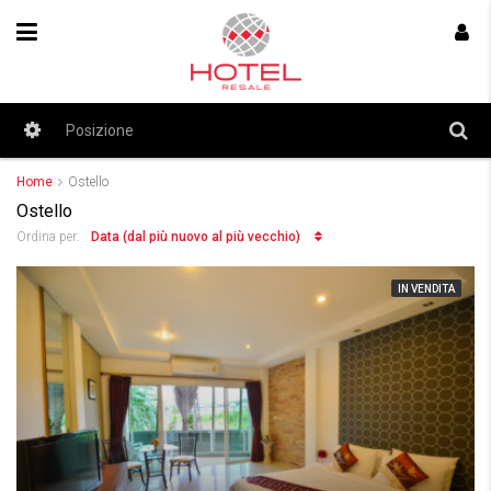
Home
Ostello
Ostello
Data (dal più nuovo al più vecchio)
Ordina per:
IN VENDITA