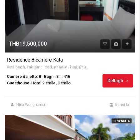
THB19,500,000
Residence 8 camere Kata
Kata beach, Pak Bang Road, หาดกะตะใหญ่, บ้านกะตะ, จังหวัดภูเก็ต, 83100, Thailandia
Camere da letto: 8
Bagni: 8
: 416
Dettagli
Guesthouse, Hotel 2 stelle, Ostello
Nina Wongnamon
6 anni fa
IN VENDITA