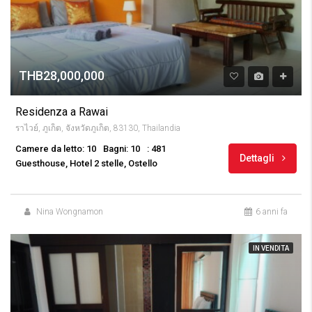
THB28,000,000
Residenza a Rawai
ราไวย์, ภูเก็ต, จังหวัดภูเก็ต, 83130, Thailandia
Camere da letto: 10
Bagni: 10
: 481
Dettagli
Guesthouse, Hotel 2 stelle, Ostello
Nina Wongnamon
6 anni fa
IN VENDITA