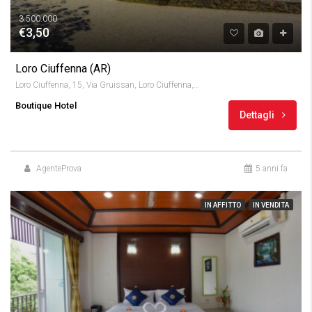
3.500.000
€3,50
Loro Ciuffenna (AR)
Loro Ciuffenna, 15, Via Gruissan, Loro Ciuffenna, Arezzo, Tuscany, 52024, Italy
Boutique Hotel
Dettagli
AgenteProva
5 anni fa
IN AFFITTO
IN VENDITA