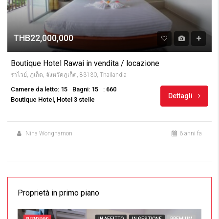
THB22,000,000
Boutique Hotel Rawai in vendita / locazione
ราไวย์, ภูเก็ต, จังหวัดภูเก็ต, 83130, Thailandia
Camere da letto: 15
Bagni: 15
: 660
Dettagli
Boutique Hotel, Hotel 3 stelle
Nina Wongnamon
6 anni fa
Proprietà in primo piano
IN AFFITTO
IN GESTIONE
PREMIUM
IN PRIMO PIANO