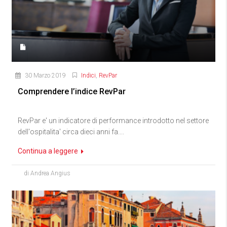
30 Marzo 2019
Indici
,
RevPar
Comprendere l’indice RevPar
RevPar e' un indicatore di performance introdotto nel settore
dell'ospitalita' circa dieci anni fa....
Continua a leggere
di Andrea Angius