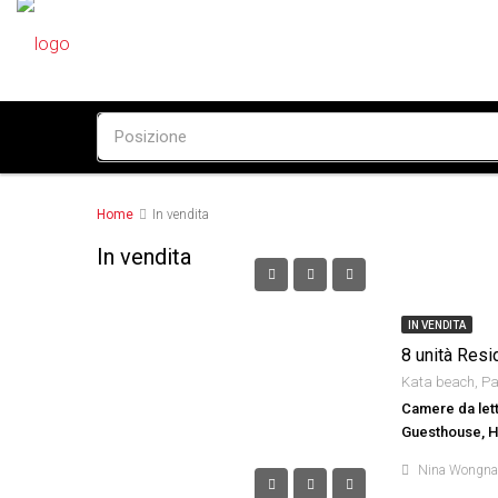
Home
In vendita
In vendita
IN VENDITA
8 unità Res
Camere da lett
Guesthouse, Ho
Nina Wongn