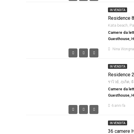
IN VENDITA
Residence 8
Camere da lett
Guesthouse, Ho
Nina Wongn
IN VENDITA
Residence 2
ราไวย์, ภูเก็ต, 
Camere da lett
Guesthouse, Ho
6 anni fa
IN VENDITA
36 camere H