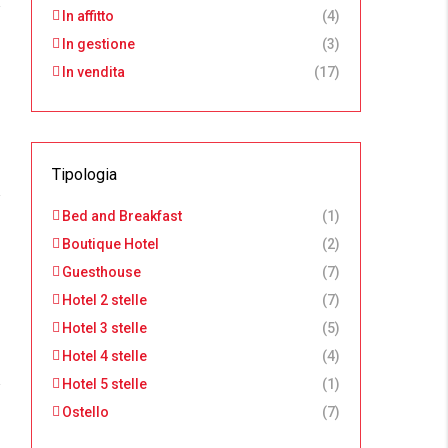
In affitto
(4)
In gestione
(3)
In vendita
(17)
Tipologia
Bed and Breakfast
(1)
Boutique Hotel
(2)
Guesthouse
(7)
Hotel 2 stelle
(7)
Hotel 3 stelle
(5)
Hotel 4 stelle
(4)
Hotel 5 stelle
(1)
Ostello
(7)