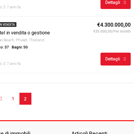
Dettagli
us
7 anni fa
€4.300.000,00
IN VENDITA
€35.000,00/Per month
el in vendita o gestione
o Beach, Phuket, Thailand
o: 37
Bagni: 50
Dettagli
us
7 anni fa
1
2
ie di immobili
Articoli Recenti