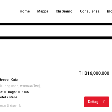
Home
Mappa
Chi Siamo
Consulenza
Bl
THB16,000,000
idence Kata
Kata beach, Pak Bang Road, หาดกะตะใหญ่, บ้านกะตะ, จังหวัดภูเก็ต, 83100, Thailandia
o: 8
Bagni: 8
: 405
tel 2 stelle
Dettagli
amon
6 anni fa