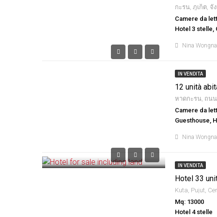
กะรน, ภูเก็ต, จั
Camere da lett
Hotel 3 stelle,
Nina Wongn
IN VENDITA
12 unità abit
Camere da lett
Guesthouse, Ho
Nina Wongn
IN VENDITA
Hotel 33 unit
Mq: 13000
Hotel 4 stelle