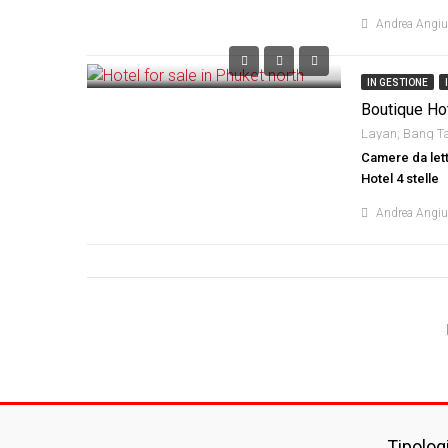
Andrea Angi
IN GESTIONE
Boutique Hot
Layan, Bang Ta
Camere da lett
Hotel 4 stelle
Andrea Angi
Tipolog