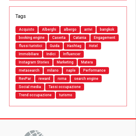
Tags
Acquisto
Alberghi
albergo
arrivi
bangkok
booking engine
Caserta
Catania
Engagement
flussi turistici
Guida
Hashtag
Hotel
Immobiliare
Indici
Influencer
Instagram Stories
Marketing
Matera
metasearch
milano
naple
Performance
RevPar
reward
roma
search engine
Social media
Tassi occupazione
Trend occupazione
turismo