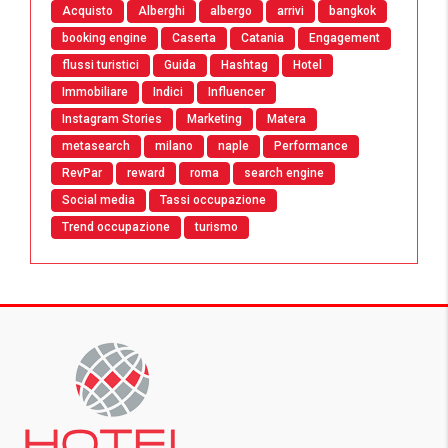
Acquisto
Alberghi
albergo
arrivi
bangkok
booking engine
Caserta
Catania
Engagement
flussi turistici
Guida
Hashtag
Hotel
Immobiliare
Indici
Influencer
Instagram Stories
Marketing
Matera
metasearch
milano
naple
Performance
RevPar
reward
roma
search engine
Social media
Tassi occupazione
Trend occupazione
turismo