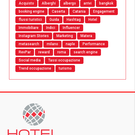
Acquisto
Alberghi
albergo
arrivi
bangkok
booking engine
Caserta
Catania
Engagement
flussi turistici
Guida
Hashtag
Hotel
Immobiliare
Indici
Influencer
Instagram Stories
Marketing
Matera
metasearch
milano
naple
Performance
RevPar
reward
roma
search engine
Social media
Tassi occupazione
Trend occupazione
turismo