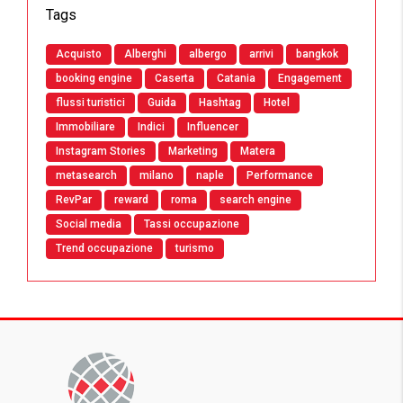
Tags
Acquisto
Alberghi
albergo
arrivi
bangkok
booking engine
Caserta
Catania
Engagement
flussi turistici
Guida
Hashtag
Hotel
Immobiliare
Indici
Influencer
Instagram Stories
Marketing
Matera
metasearch
milano
naple
Performance
RevPar
reward
roma
search engine
Social media
Tassi occupazione
Trend occupazione
turismo